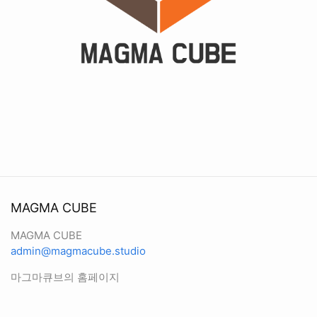
MAGMA CUBE
MAGMA CUBE
admin@magmacube.studio
마그마큐브의 홈페이지