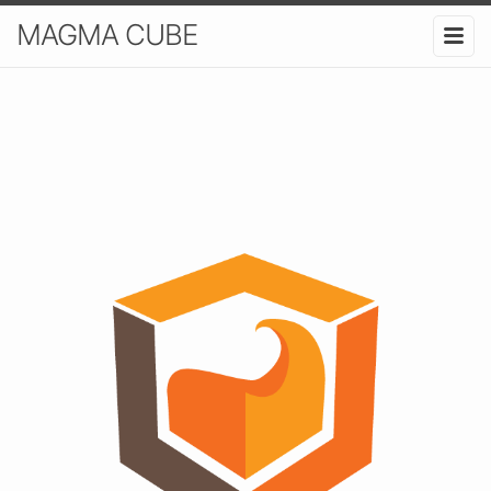
MAGMA CUBE